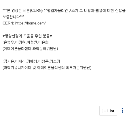
***본 영상은 세른(CERN) 유럽입자물리연구소가 그 내용과 활용에 대한 신용을
보증합니다***
CERN: https://home.cern/
♥영상선정에 도움을 주신 분들♥
:손승우,이명현,이성빈,이은희
(아태이론물리센터 과학문화위원단)
:김지윤,이세리,정혜심,이상곤,임소정
(과학커뮤니케이터 및 아태이론물리센터 외부자문위원단)
List