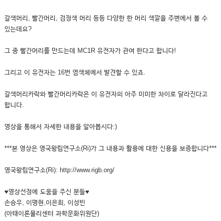
갈색머리, 빨간머리, 검정색 머리 등등 다양한 한 머리 색깔을 주변에서 볼 수
있는데요?
그 중 빨간머리를 만드는데 MC1R 유전자가 관여 한다고 합니다!
그리고 이 유전자는 16번 염색체에서 발견할 수 있죠.
갈색머리카락와 빨간머리카락은 이 유전자의 아주 미미한 차이로 달라진다고
합니다.
영상을 통해서 자세한 내용을 알아봅시다:)
***본 영상은 영국왕립연구소(Ri)가 그 내용과 활용에 대한 신용을 보증합니다***
영국왕립연구소(Ri): http://www.rigb.org/
♥영상선정에 도움을 주신 분들♥
손승우, 이명현,이은희, 이성빈
(아태이론물리센터 과학문화위원단)