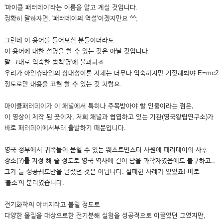
'마이클 패러데이'라는 이름을 알고 계실 것입니다.
정확히 말하자면, '패러데이의 역설'이겠지만요 ^^;
그런데 이 용어를 들어보신 분들이더라도
이 용어에 대한 설명을 할 수 있는 것은 아닐 것입니다.
말 그대로 익숙한 법칙'명'에 불과하죠.
우리가 아인슈타인의 상대성이론 자체는 너무나 익숙하지만 기껏해봐야 E=mc2
정도로만 내용을 표현 할 수 있는 것 처럼요.
마이클패러데이가 이 채널에서 특히나 주목받아야 할 인물이라는 점은,
이 영상이 제작 된 곳이자, 저희 채널과 협엽하고 있는 기관(영국왕립연구소)가
바로 패러데이에서부터 출발하기 때문입니다.
영국 정부에서 귀족들이 묻힐 수 있는 웨스트민스터 사원에 패러데이의 사후
장소(?)를 지정 해 줄 정도로 영국 역사에 길이 남을 과학자였음에도 불구하고..
그가 늘 성공궤도만을 달렸던 것은 아닙니다. 실패한 사례가 있었죠! 바로
'불소'의 분리였습니다.
전기화학의 아버지라고 불릴 정도로
다양한 물질을 대상으로한 전기분해 실험을 성공적으로 이끌었던 그였지만,