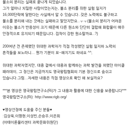
불소의 분리는 실패로 끝나게 되었습니다.
그가 얼마나 치밀한 사람이었는지는, 불소 분리를 위한 실험 일지가
16,000단락에 달한다는 사실에서 알 수 있습니다..갖은 노력에도 불구하고
불소를 분리해 내는 것에는 실패하고 말았지만요..ㅜㅜ(불소의 분리가 어려운
이유는 불소가 반응성이 크기 때문에 다른 원소와 단단히 결합해 화합물이 매우
안정적으로 유지되기 때문입니다..집착이 강한 원소랄까요..?)
200여년 전 존재했던 위대한 과학자가 직접 작성했던 실험 일지와 노력의
흔적들을 보노라니... 뭔가 기분이 묘~해지기도 하네요 ^^;
위대한 과학자였지만, 대중 곁에서 대중과 함께하는 과학 발전을 꾀했던 마이클
패러데이, 그 정신은 지금까지도 영국왕립협회의 기본 정신으로 숨쉬고
있습니다.그럼...자세한 내용은 직접 영상으로 확인 해 보실까요?
***본 영상은 영국왕립연구소(Ri)가 그 내용과 활용에 대한 신용을 보증합니다***
영국왕립연구소(Ri): http://www.rigb.org/
♥영상선정에 도움을 주신 분들♥
:김상욱,이명현,이성빈,손승우,이은희
(아태이론물리센터 과학문화위원단)