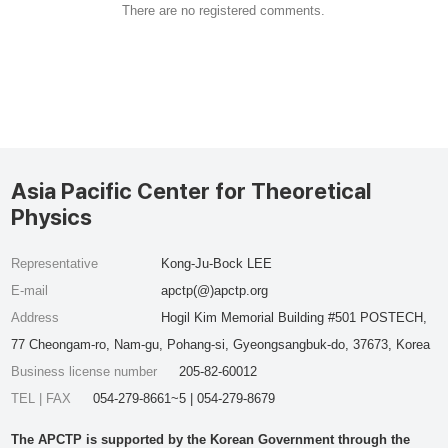
There are no registered comments.
Asia Pacific Center for Theoretical
Physics
Representative
Kong-Ju-Bock LEE
E-mail
apctp(@)apctp.org
Address
Hogil Kim Memorial Building #501 POSTECH,
77 Cheongam-ro, Nam-gu, Pohang-si, Gyeongsangbuk-do, 37673, Korea
Business license number
205-82-60012
TEL | FAX
054-279-8661~5 | 054-279-8679
The APCTP is supported by the Korean Government through the