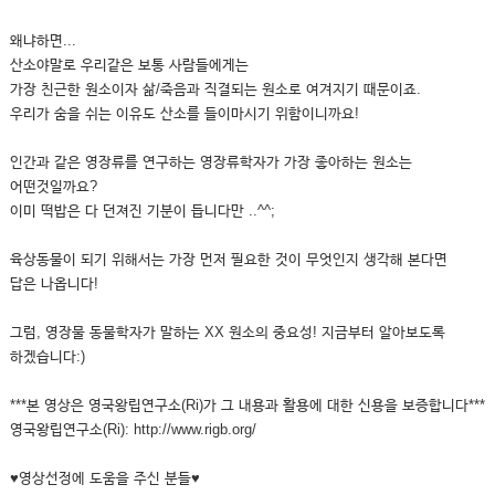
왜냐하면...
산소야말로 우리같은 보통 사람들에게는
가장 친근한 원소이자 삶/죽음과 직결되는 원소로 여겨지기 때문이죠.
우리가 숨을 쉬는 이유도 산소를 들이마시기 위함이니까요!
인간과 같은 영장류를 연구하는 영장류학자가 가장 좋아하는 원소는
어떤것일까요?
이미 떡밥은 다 던져진 기분이 듭니다만 ..^^;
육상동물이 되기 위해서는 가장 먼저 필요한 것이 무엇인지 생각해 본다면
답은 나옵니다!
그럼, 영장물 동물학자가 말하는 XX 원소의 중요성! 지금부터 알아보도록
하겠습니다:)
***본 영상은 영국왕립연구소(Ri)가 그 내용과 활용에 대한 신용을 보증합니다***
영국왕립연구소(Ri): http://www.rigb.org/
♥영상선정에 도움을 주신 분들♥