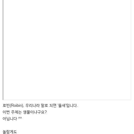
로빈(Roibin), 우리나라 말로 치면 '울새'입니다.
이번 주제는 생물이냐구요?
아닙니다 ^^
놀랍게도