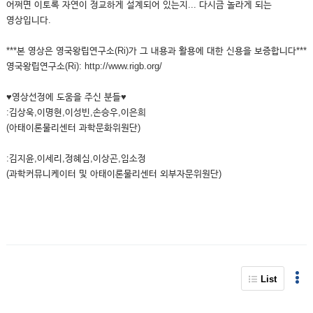
어쩌면 이토록 자연이 정교하게 설계되어 있는지... 다시금 놀라게 되는
영상입니다.
***본 영상은 영국왕립연구소(Ri)가 그 내용과 활용에 대한 신용을 보증합니다***
영국왕립연구소(Ri): http://www.rigb.org/
♥영상선정에 도움을 주신 분들♥
:김상욱,이명현,이성빈,손승우,이은희
(아태이론물리센터 과학문화위원단)
:김지윤,이세리,정혜심,이상곤,임소정
(과학커뮤니케이터 및 아태이론물리센터 외부자문위원단)
List