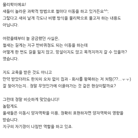
물리학이에요!
새들이 놀라운 과학적 방법으로 철마다 이동을 하고 있거든요^^;
그렇다고 새의 날개 각도나 비행 방식을 물리학으로 풀고자 하는 내용도
아닙니다.
어렸을때부터 늘 궁금했던 사실은,
철새는 길게는 지구 반바퀴정도 되는 이동을 하는데
어떻게 한 번도 길을 잃지 않고, 망설이지도 않고 목적지까지 갈 수 있을까?
였습니다.
지도 교육을 받은 것도 아니고
만약 받았더라도 한치의 오차 없이 집과 - 회사를 왕복하는 저 처럼(??...ㅜㅜ)
잘 찾아가는지.. 정말 무엇인가에 이끌려가는 것 같은 현상이랄까요?
그런데 정말 비슷하게 맞았습니다!
놀랍게도
울새들은 이동시 양자역학을 이용, 정확히 표현하자면 양자역학의 영향을
받습니다.
지구의 자기장이 나침반 역할을 하고 있죠.