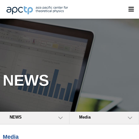
NEWS
NEWS
Media
Media