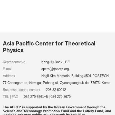
Asia Pacific Center for Theoretical
Physics
Representative
Kong-Ju-Bock LEE
E-mail
apctp(@)apctp.org
Address
Hogil Kim Memorial Building #501 POSTECH,
77 Cheongam-ro, Nam-gu, Pohang-si, Gyeongsangbuk-do, 37673, Korea
Business license number
205-82-60012
TEL | FAX
054-279-8661~5 | 054-279-8679
The APCTP is supported by the Korean Government through the
Science and Technology Promotion Fund and the Lottery Fund, and
works to enhance public value through its activities.