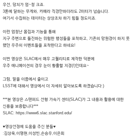
우선, 덩치가 엄~청 크죠.
3톤에 달하는 무게와, 카메라 직경만하더라도 2미터가 넘습니다.
여기서 수집하는 데이터는 상상조차 하기 힘들 정도이죠.
이런 엄청난 몸집과 기능을 통해
지구 주변으로 돌진하는 위험한 행성들을 포착하고, 기존의 망원경이 하지 못
했던 우주의 이벤트들을 포착한다고 하네요!
이번 영상은 SLAC에서 매우 고퀄리티로 제작한 덕분에
우주 애니메이션의 경우 눈이 황홀할 지경(!)인데요~
그럼, 말을 이쯤에서 줄이고
LSST에 대해서 영상에서 더 자세히 알아보도록 하겠습니다:)
***본 영상은 스탠퍼드 선형 가속기 센터(SLAC)가 그 내용과 활용에 대한
신용을 보증합니다***
SLAC: https://www6.slac.stanford.edu/
♥영상선정에 도움을 주신 분들♥
:김상욱,이명현,이성빈,손승우,이은희