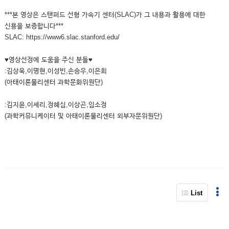
***본 영상은 스탠퍼드 선형 가속기 센터(SLAC)가 그 내용과 활용에 대한
신용을 보증합니다***
SLAC: https://www6.slac.stanford.edu/
♥영상선정에 도움을 주신 분들♥
:김상욱,이명현,이성빈,손승우,이은희
(아태이론물리센터 과학문화위원단)
:김지윤,이세리,정혜심,이상곤,임소정
(과학커뮤니케이터 및 아태이론물리센터 외부자문위원단)
List