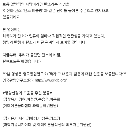
보통 일반적인 사람이라면 탄소라는 개념을
'이산화 탄소' '탄소 배출량' 과 같은 단어를 들어본 수준으로 인지하고
있을거에요.
본 영상에는
화학자가 탄소가 인류와 얼마나 직접적인 연관성을 가지고 있는지,
생명의 탄생과 탄소가 어떤 관계인지 보여줄 것입니다.
지금부터, 우리가 몰랐던 탄소의 비밀,
살펴보도록 하겠습니다:)
***본 영상은 영국왕립연구소(Ri)가 그 내용과 활용에 대한 신용을 보증합니다***
영국왕립연구소(Ri): http://www.rigb.org/
♥영상선정에 도움을 주신 분들♥
:김상욱,이명현,이성빈,손승우,이은희
(아태이론물리센터 과학문화위원단)
:김지윤,이세리,정혜심,이상곤,임소정
(과학커뮤니케이터 및 아태이론물리센터 외부자문위원단)