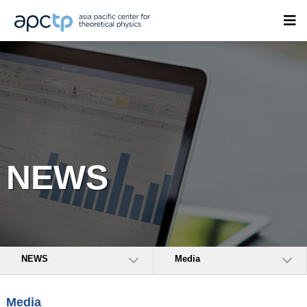
NEWS
NEWS
Media
Media