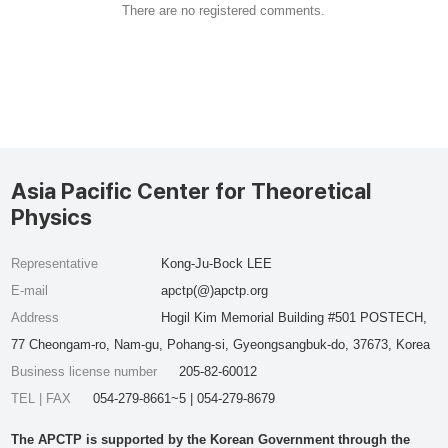
There are no registered comments.
Asia Pacific Center for Theoretical
Physics
Representative
Kong-Ju-Bock LEE
E-mail
apctp(@)apctp.org
Address
Hogil Kim Memorial Building #501 POSTECH,
77 Cheongam-ro, Nam-gu, Pohang-si, Gyeongsangbuk-do, 37673, Korea
Business license number
205-82-60012
TEL | FAX
054-279-8661~5 | 054-279-8679
The APCTP is supported by the Korean Government through the