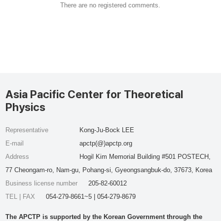
There are no registered comments.
Asia Pacific Center for Theoretical
Physics
Representative
Kong-Ju-Bock LEE
E-mail
apctp(@)apctp.org
Address
Hogil Kim Memorial Building #501 POSTECH,
77 Cheongam-ro, Nam-gu, Pohang-si, Gyeongsangbuk-do, 37673, Korea
Business license number
205-82-60012
TEL | FAX
054-279-8661~5 | 054-279-8679
The APCTP is supported by the Korean Government through the