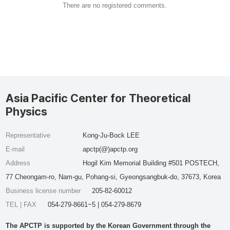
There are no registered comments.
Asia Pacific Center for Theoretical
Physics
Representative
Kong-Ju-Bock LEE
E-mail
apctp(@)apctp.org
Address
Hogil Kim Memorial Building #501 POSTECH,
77 Cheongam-ro, Nam-gu, Pohang-si, Gyeongsangbuk-do, 37673, Korea
Business license number
205-82-60012
TEL | FAX
054-279-8661~5 | 054-279-8679
The APCTP is supported by the Korean Government through the