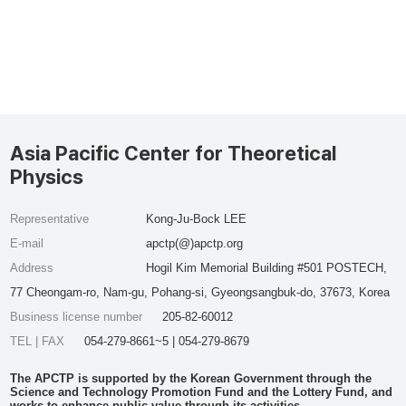
Asia Pacific Center for Theoretical
Physics
Representative
Kong-Ju-Bock LEE
E-mail
apctp(@)apctp.org
Address
Hogil Kim Memorial Building #501 POSTECH,
77 Cheongam-ro, Nam-gu, Pohang-si, Gyeongsangbuk-do, 37673, Korea
Business license number
205-82-60012
TEL | FAX
054-279-8661~5 | 054-279-8679
The APCTP is supported by the Korean Government through the
Science and Technology Promotion Fund and the Lottery Fund, and
works to enhance public value through its activities.