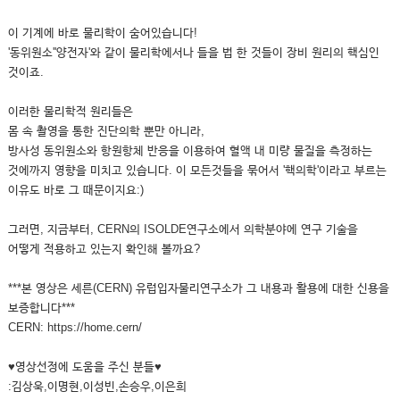
이 기계에 바로 물리학이 숨어있습니다!
'동위원소''양전자'와 같이 물리학에서나 들을 법 한 것들이 장비 원리의 핵심인
것이죠.
이러한 물리학적 원리들은
몸 속 촬영을 통한 진단의학 뿐만 아니라,
방사성 동위원소와 항원항체 반응을 이용하여 혈액 내 미량 물질을 측정하는
것에까지 영향을 미치고 있습니다. 이 모든것들을 묶어서 '핵의학'이라고 부르는
이유도 바로 그 때문이지요:)
그러면, 지금부터, CERN의 ISOLDE연구소에서 의학분야에 연구 기술을
어떻게 적용하고 있는지 확인해 볼까요?
***본 영상은 세른(CERN) 유럽입자물리연구소가 그 내용과 활용에 대한 신용을
보증합니다***
CERN: https://home.cern/
♥영상선정에 도움을 주신 분들♥
:김상욱,이명현,이성빈,손승우,이은희