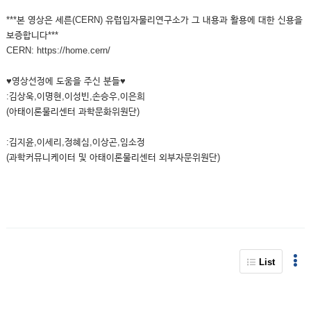
***본 영상은 세른(CERN) 유럽입자물리연구소가 그 내용과 활용에 대한 신용을
보증합니다***
CERN: https://home.cern/
♥영상선정에 도움을 주신 분들♥
:김상욱,이명현,이성빈,손승우,이은희
(아태이론물리센터 과학문화위원단)
:김지윤,이세리,정혜심,이상곤,임소정
(과학커뮤니케이터 및 아태이론물리센터 외부자문위원단)
List