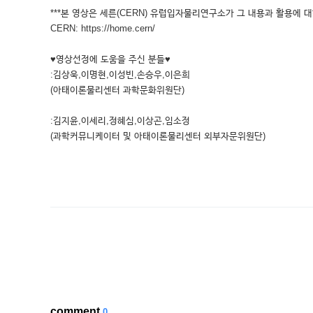
***본 영상은 세른(CERN) 유럽입자물리연구소가 그 내용과 활용에 대
CERN: https://home.cern/
♥영상선정에 도움을 주신 분들♥
:김상욱,이명현,이성빈,손승우,이은희
(아태이론물리센터 과학문화위원단)
:김지윤,이세리,정혜심,이상곤,임소정
(과학커뮤니케이터 및 아태이론물리센터 외부자문위원단)
comment
0