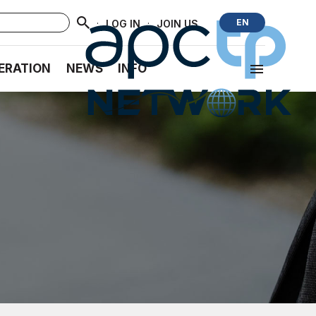
·
·
EN
LOG IN
JOIN US
ERATION
NEWS
INFO