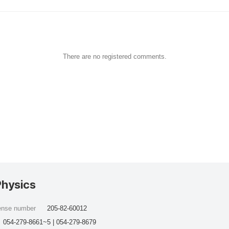
There are no registered comments.
Physics
cense number
205-82-60012
054-279-8661~5 | 054-279-8679