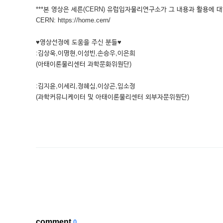
***본 영상은 세른(CERN) 유럽입자물리연구소가 그 내용과 활용에 대
CERN: https://home.cern/
♥영상선정에 도움을 주신 분들♥
:김상욱,이명현,이성빈,손승우,이은희
(아태이론물리센터 과학문화위원단)
:김지윤,이세리,정혜심,이상곤,임소정
(과학커뮤니케이터 및 아태이론물리센터 외부자문위원단)
comment
0