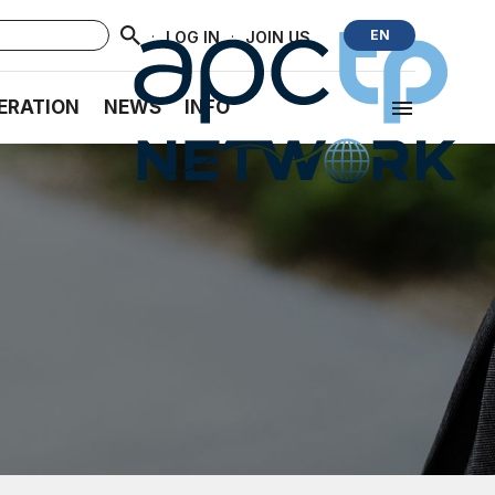
·
·
EN
LOG IN
JOIN US
ERATION
NEWS
INFO