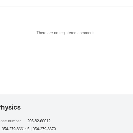
There are no registered comments.
Physics
cense number
205-82-60012
054-279-8661~5 | 054-279-8679