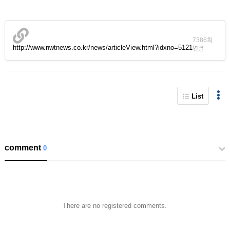
7386회
http://www.nwtnews.co.kr/news/articleView.html?idxno=5121
연결
List
comment
0
There are no registered comments.