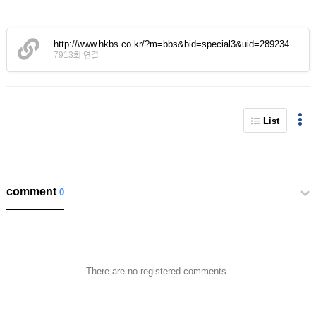
http://www.hkbs.co.kr/?m=bbs&bid=special3&uid=289234
7913회 연결
List
comment
0
There are no registered comments.