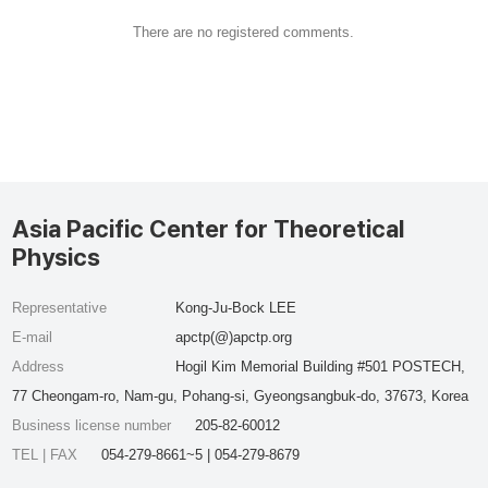
There are no registered comments.
Asia Pacific Center for Theoretical
Physics
Representative
Kong-Ju-Bock LEE
E-mail
apctp(@)apctp.org
Address
Hogil Kim Memorial Building #501 POSTECH,
77 Cheongam-ro, Nam-gu, Pohang-si, Gyeongsangbuk-do, 37673, Korea
Business license number
205-82-60012
TEL | FAX
054-279-8661~5 | 054-279-8679