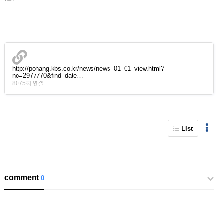
http://pohang.kbs.co.kr/news/news_01_01_view.html?
no=2977770&find_date…
8075회 연결
List
comment
0