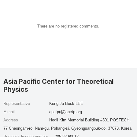
There are no registered comments.
Asia Pacific Center for Theoretical
Physics
Representative
Kong-Ju-Bock LEE
E-mail
apctp(@)apctp.org
Address
Hogil Kim Memorial Building #501 POSTECH,
77 Cheongam-ro, Nam-gu, Pohang-si, Gyeongsangbuk-do, 37673, Korea
Business license number
205-82-60012