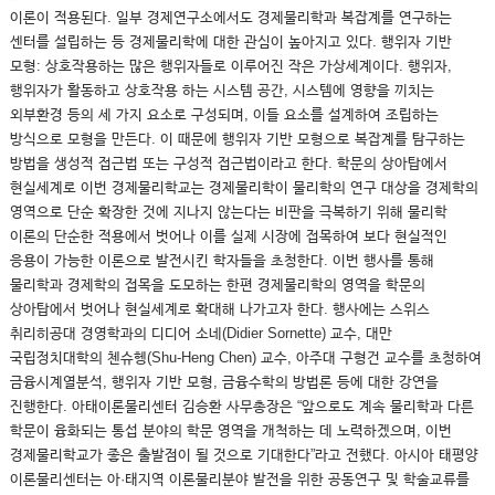
이론이 적용된다. 일부 경제연구소에서도 경제물리학과 복잡계를 연구하는
센터를 설립하는 등 경제물리학에 대한 관심이 높아지고 있다. 행위자 기반
모형: 상호작용하는 많은 행위자들로 이루어진 작은 가상세계이다. 행위자,
행위자가 활동하고 상호작용 하는 시스템 공간, 시스템에 영향을 끼치는
외부환경 등의 세 가지 요소로 구성되며, 이들 요소를 설계하여 조립하는
방식으로 모형을 만든다. 이 때문에 행위자 기반 모형으로 복잡계를 탐구하는
방법을 생성적 접근법 또는 구성적 접근법이라고 한다. 학문의 상아탑에서
현실세계로 이번 경제물리학교는 경제물리학이 물리학의 연구 대상을 경제학의
영역으로 단순 확장한 것에 지나지 않는다는 비판을 극복하기 위해 물리학
이론의 단순한 적용에서 벗어나 이를 실제 시장에 접목하여 보다 현실적인
응용이 가능한 이론으로 발전시킨 학자들을 초청한다. 이번 행사를 통해
물리학과 경제학의 접목을 도모하는 한편 경제물리학의 영역을 학문의
상아탑에서 벗어나 현실세계로 확대해 나가고자 한다. 행사에는 스위스
취리히공대 경영학과의 디디어 소네(Didier Sornette) 교수, 대만
국립정치대학의 첸슈헹(Shu-Heng Chen) 교수, 아주대 구형건 교수를 초청하여
금융시계열분석, 행위자 기반 모형, 금융수학의 방법론 등에 대한 강연을
진행한다. 아태이론물리센터 김승환 사무총장은 “앞으로도 계속 물리학과 다른
학문이 융화되는 통섭 분야의 학문 영역을 개척하는 데 노력하겠으며, 이번
경제물리학교가 좋은 출발점이 될 것으로 기대한다”라고 전했다. 아시아 태평양
이론물리센터는 아·태지역 이론물리분야 발전을 위한 공동연구 및 학술교류를