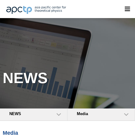
NEWS
NEWS
Media
Media