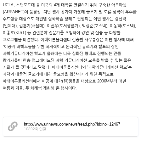
UCLA, 스탠포드대 등 미국의 4개 대학을 연결하기 위해 구축한 아르파넷
(ARPANET)이 등장함. 지난 행사 참가자 가운데 글쓰기 및 토론 성적이 우수한
수료생을 대상으로 개인별 심화학습 형태로 진행되는 이번 행사는 강신익
(인제대), 김훈기(서울대), 이권우(도서평론가), 박상준(포스텍), 이동혁(포스텍),
이종호(KIST) 등 관련분야 전문가를 초청하여 강연 및 실습 등 다양한
프로그램을 마련했다. 아태이론물리센터 김승환 사무총장은 이번 행사에 대해
“이공계 과학도들을 위한 체계적이고 논리적인 글쓰기와 발표의 장인
과학커뮤니케이션 학교가 올해에는 더욱 심화된 형태로 진행되는 만큼
참가자들이 한층 업그레이드된 과학 커뮤니케이션 교육을 받을 수 있는 좋은
기회가 될 것”이라고 말했다. 아태이론물리센터의 ‘과학커뮤니케이션 학교’는
과학의 대중적 글쓰기에 대한 중요성을 확산시키기 위한 목적으로
아태이론물리센터에서 이공계 대학(원)생들을 대상으로 2006년부터 매년
여름과 겨울, 두 차례씩 개최해 온 행사이다.
http://www.urinews.com/news/read.php?idxno=12467
10892회 연결