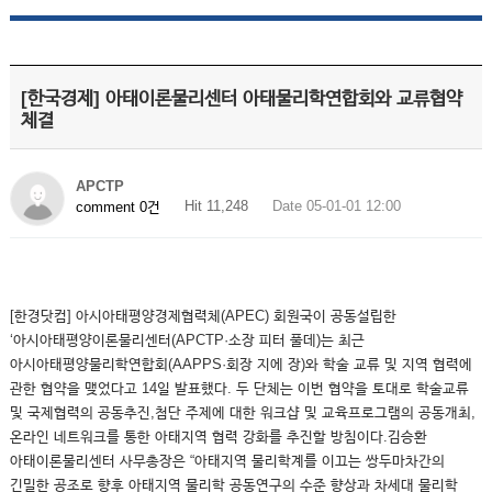
[한국경제] 아태이론물리센터 아태물리학연합회와 교류협약
체결
APCTP
Hit 11,248
Date 05-01-01 12:00
comment 0건
[한경닷컴] 아시아태평양경제협력체(APEC) 회원국이 공동설립한
‘아시아태평양이론물리센터(APCTP·소장 피터 풀데)는 최근
아시아태평양물리학연합회(AAPPS·회장 지에 장)와 학술 교류 및 지역 협력에
관한 협약을 맺었다고 14일 발표했다. 두 단체는 이번 협약을 토대로 학술교류
및 국제협력의 공동추진,첨단 주제에 대한 워크샵 및 교육프로그램의 공동개최,
온라인 네트워크를 통한 아태지역 협력 강화를 추진할 방침이다.김승환
아태이론물리센터 사무총장은 “아태지역 물리학계를 이끄는 쌍두마차간의
긴밀한 공조로 향후 아태지역 물리학 공동연구의 수준 향상과 차세대 물리학