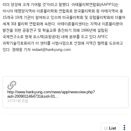
리더 양성에 크게 기여할 것”이라고 말했다. 아태물리학연합회(AAPPS)는
아시아 태평양지역의 이론물리학회 연합회로 한국물리학회 등 아태지역의 총
15개국 19개 기관이 참여하고 있으며 미국물리학회 및 유럽물리학회와 더불어
세계 3대 물리학 연합회에 속한다. 아태이론물리센터는 지역내 이론물리분야
발전을 위한 공동연구 및 학술교류 증진하기 위해 1996년에 설립된
국제연구소로 현재 포스텍(포항공대) 내에 본부를 두고 있다.APEC
과학기술각료회의가 이 센터를 시범사업으로 선정해 지역간 협력을 도모하고
있다. 정태웅 기자 redael@hankyung.com
http://www.hankyung.com/news/app/newsview.php?
aid=2009011464731&sid=01…
10767회 연결
List