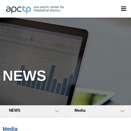
NEWS
NEWS
Media
Media