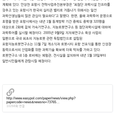
계획돼 있다. 안상찬 포항시 전략사업추진본부장은 “최첨단 과학시설 인프라를
갖추고 있는 포항시가 한국의 실리콘 밸리로 거듭나기 위해서는 일선
과학선생님들의 많은 관심이 필요하다”고 말했다. 한편, 올해 과학투어 운영으로
호평을 받은 포항시에서는 내년 1월 동계방학 기간 중에도 중학생 320명을
대상으로 2회에 걸쳐 가속기연구소, 지능로봇연구소 등 첨단과학시설에 대하여
과학투어를 실시할 예정이다. 2005년 9월9일 지자체연구소 육성 사업의
일환으로 국내 최초의 지능로봇 관련 독립법인으로 설립된
포항지능로봇연구소는 11월 7일 개소식과 로봇시티 포항 선포식을 통한 신성장
동력으로서의 산업화를 위한 과학기술 확보에 더욱 박차를 가하고 있다.
로봇연구소 내 1층 로비에는 체험관, 전시실을 설치하여 내년 1월 18일부터
일반시민들에게 관람시킬 예정이다.
http://www.easypol.com/paper/news/view.php?
papercode=news&newsno=73765…
10268회 연결