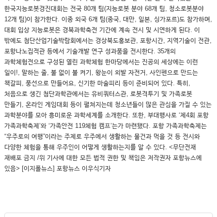
한국지능로봇경진대회는 전국 80개 팀(지능로봇 분야 68개 팀, 청소로봇분야
12개 팀)이 참가한다. 이중 외국 6개 팀(중국, 대만, 일본, 싱가포르)도 참가하며,
대회 입상 지능로봇은 경북과학축전 기간에 계속 전시 및 시연하게 된다. 이
밖에도 첨단산업기술박람회에서는 경상북도홍보관, 포항시간, 지역기술이 전관,
포항나노집적관 등에서 기술개발 연구 성과품을 전시한다. 35개의
과학체험전으로 구성된 열린 과학체험 한마당에서는 진공의 세상에는 이런
일이!, 말하는 줄, 불 없이 불 켜기, 왕눈이 외발 자전거, 사인펜으로 만드는
책갈피, 풍선으로 만들어요, 신기한 마술피리 등이 준비되어 있다. 특히,
처음으로 생긴 첨단과학관에서는 유비쿼터스관, 로봇격투기 및 가족로봇
만들기, 온라인 게임대회 등이 펼쳐지는데 청소년들이 많은 관심을 가질 수 있는
과학분야를 모아 흥미로운 과학세계를 소개한다. 또한, 부대행사로 ‘제4회 포항
가족과학축제’와 ‘가족안전 119체험 캠프’는가 마련됐다. 포항 가족과학축제는
“우주로의 여행”이라는 주제로 우주에서 생활하는 물건과 먹을 것 등 전시와
다양한 체험을 통해 우주인이 어떻게 생활하는지를 알 수 있다. <무단전재
재배포 금지 /위 기사에 대한 모든 법적 권한 및 책임은 저작권자 포항뉴스에
있음> [이지폴뉴스] 포항뉴스 이우식기자