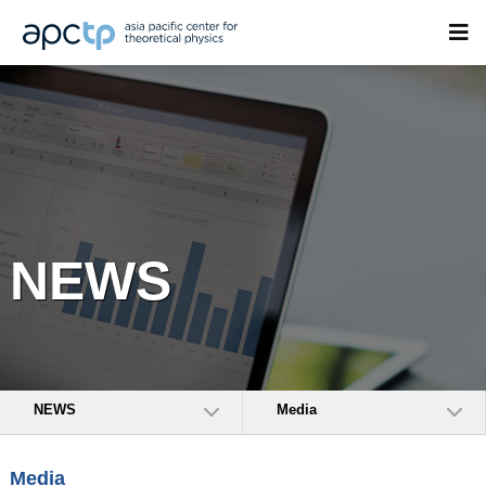
NEWS
NEWS
Media
Media