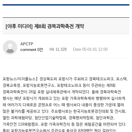
[야후 미디어] 제8회 경북과학축전 개막
APCTP
Hit 11,328
Date 05-01-01 12:00
comment 0건
포항뉴스/이지폴뉴스】경상북도와 포항시가 주최하고 경북테크노파크, 포스텍,
경북교육청, 포항지능로봇연구소, 포항테크노파크 등이 주관하는 제8회
경북과학축전이 26일 포항 실내체육관에서 개막되었다. 올해 경북과학축전
행사는 매년 포항시가 개최하고 있는 포항 가족과학축제와 병행하여 실시하게
돼 여러가지 다채로운 콘텐츠로 어느 때 행사보다 내용이 풍성한 가운데 열려
많은 볼거리를 제공하고 있다. 주요행사로는 한국지능로봇경진대회 및 전시회,
열린 과학체험마당, 첨단산업기술박람회, 경북벤처박람회, 첨단과학관,
가족안전 119체험캠프, 포항 가족과학잔치 등 많은 체험공간을 마련되어 있다.
특히 포항지능로봇연구소에서 주관으로 총상금 8천9백만 원이 걸려있는