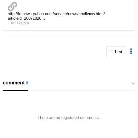
http://kr.news.yahoo.com/service/news/shellview.htm?
articleid=20071026…
13631회 연결
List
comment
0
There are no registered comments.