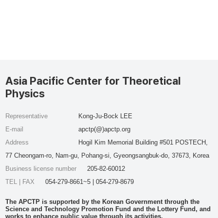
Asia Pacific Center for Theoretical
Physics
Representative
Kong-Ju-Bock LEE
E-mail
apctp(@)apctp.org
Address
Hogil Kim Memorial Building #501 POSTECH,
77 Cheongam-ro, Nam-gu, Pohang-si, Gyeongsangbuk-do, 37673, Korea
Business license number
205-82-60012
TEL | FAX
054-279-8661~5 | 054-279-8679
The APCTP is supported by the Korean Government through the
Science and Technology Promotion Fund and the Lottery Fund, and
works to enhance public value through its activities.