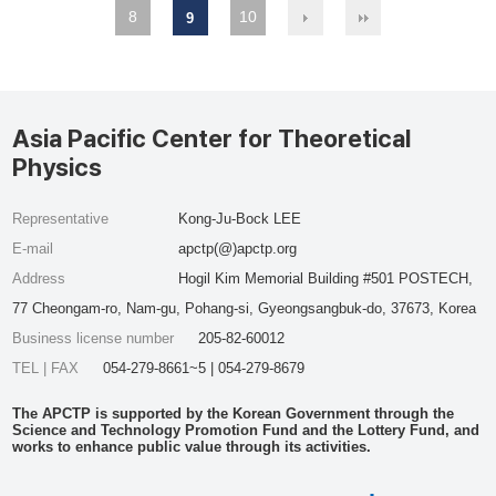
8
10
9
Asia Pacific Center for Theoretical
Physics
Representative
Kong-Ju-Bock LEE
E-mail
apctp(@)apctp.org
Address
Hogil Kim Memorial Building #501 POSTECH,
77 Cheongam-ro, Nam-gu, Pohang-si, Gyeongsangbuk-do, 37673, Korea
Business license number
205-82-60012
TEL | FAX
054-279-8661~5 | 054-279-8679
The APCTP is supported by the Korean Government through the
Science and Technology Promotion Fund and the Lottery Fund, and
works to enhance public value through its activities.