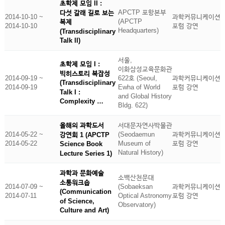
초학제 모임 II :
APCTP 포항본부
다섯 갈래 길로 보는
2014-10-10 ~
과학커뮤니케이션
(APCTP
복제
2014-10-10
포럼 강연
Headquarters)
(Transdisciplinary
Talk II)
서울,
초학제 모임 I :
이화삼성교육문화관
빅히스토리 복잡성
2014-09-19 ~
622호 (Seoul,
과학커뮤니케이션
(Transdisciplinary
2014-09-19
Ewha of World
포럼 강연
Talk I :
and Global History
Complexity …
Bldg. 622)
올해의 과학도서
서대문자연사박물관
2014-05-22 ~
(Seodaemun
과학커뮤니케이션
강연회 1 (APCTP
2014-05-22
Museum of
포럼 강연
Science Book
Natural History)
Lecture Series 1)
과학과 문화예술
소백산천문대
소통워크숍
2014-07-09 ~
(Sobaeksan
과학커뮤니케이션
(Communication
2014-07-11
Optical Astronomy
포럼 강연
of Science,
Observatory)
Culture and Art)