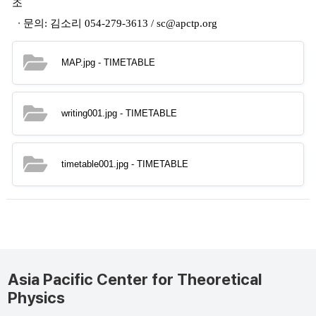
조
∙
문의
:
김소리
054-279-3613 / sc@apctp.org
MAP.jpg
- TIMETABLE
writing001.jpg
- TIMETABLE
timetable001.jpg
- TIMETABLE
Asia Pacific Center for Theoretical
Physics