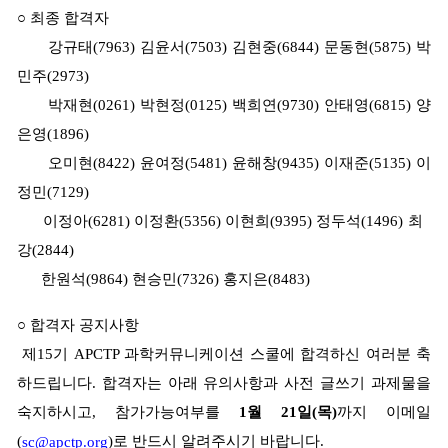
○
최종 합격자
강규태
(7963)
김윤서
(7503)
김현중
(6844)
문동현
(5875) 박
민주
(2973)
박재현
(0261)
박현정
(0125)
백희연
(9730) 안태영
(6815)
양
은영
(1896)
오미현
(8422)
윤여정
(5481) 윤해창(9435)
이재준
(5135)
이
정민
(7129)
이정아
(6281)
이정환
(5356)
이현희(9395)
정두석
(1496)
최
강
(2844)
한원석
(9864)
현승민
(7326)
홍지은
(8483)
○
합격자 공지사항
제
15
기
APCTP
과학커뮤니케이션 스쿨에 합격하신 여러분 축
하드립니다
.
합격자는 아래 유의사항과 사전 글쓰기 과제물을
숙지하시고
,
참가가능여부를
1
월
21
일
(
목
)
까지 이메일
(
)
로 반드시 알려주시기 바랍니다
.
sc@apctp.org