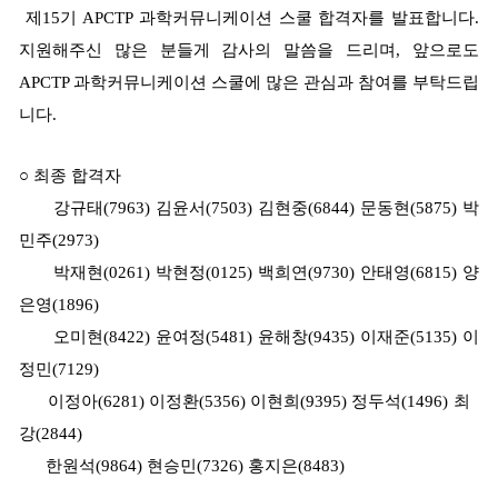
제
15
기
APCTP
과학커뮤니케이션 스쿨 합격자를 발표합니다
.
지원해주신 많은 분들게 감사의 말씀을 드리며
,
앞으로도
APCTP
과학커뮤니케이션 스쿨에 많은 관심과 참여를 부탁드립
니다
.
○
최종 합격자
강규태
(7963)
김윤서
(7503)
김현중
(6844)
문동현
(5875) 박
민주
(2973)
박재현
(0261)
박현정
(0125)
백희연
(9730) 안태영
(6815)
양
은영
(1896)
오미현
(8422)
윤여정
(5481) 윤해창(9435)
이재준
(5135)
이
정민
(7129)
이정아
(6281)
이정환
(5356)
이현희(9395)
정두석
(1496)
최
강
(2844)
한원석
(9864)
현승민
(7326)
홍지은
(8483)