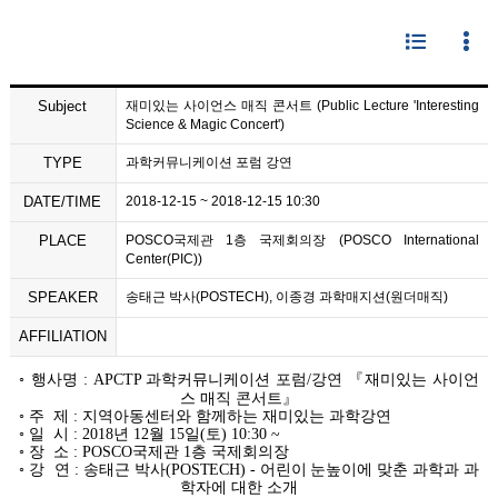
Subject
재미있는 사이언스 매직 콘서트 (Public Lecture 'Interesting
Science & Magic Concert')
TYPE
과학커뮤니케이션 포럼 강연
DATE/TIME
2018-12-15 ~ 2018-12-15 10:30
PLACE
POSCO국제관 1층 국제회의장 (POSCO International
Center(PIC))
SPEAKER
송태근 박사(POSTECH), 이종경 과학매지션(원더매직)
AFFILIATION
◦
행사명
: APCTP
과학커뮤니케이션 포럼
/
강연
『
재미있는 사이언
스 매직 콘서트
』
◦
주 제
:
지역아동센터와 함께하는 재미있는 과학강연
◦
일 시
: 2018
년
12
월
15
일
(
토
) 10:30 ~
◦
장 소
: POSCO
국제관
1
층 국제회의장
◦
강 연
:
송태근 박사
(POSTECH)
-
어린이 눈높이에 맞춘
과학과 과
학자에 대한 소개