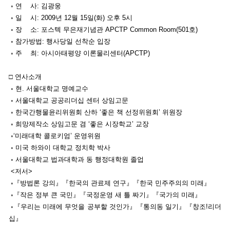
◦ 연 사: 김광웅
◦ 일 시: 2009년 12월 15일(화) 오후 5시
◦ 장 소: 포스텍 무은재기념관 APCTP Common Room(501호)
◦ 참가방법: 행사당일 선착순 입장
◦ 주 최: 아시아태평양 이론물리센터(APCTP)
□ 연사소개
◦ 현. 서울대학교 명예교수
◦ 서울대학교 공공리더십 센터 상임고문
◦ 한국간행물윤리위원회 산하 ‘좋은 책 선정위원회’ 위원장
◦ 희망제작소 상임고문 겸 ‘좋은 시장학교’ 교장
◦‘미래대학 콜로키엄’ 운영위원
◦ 미국 하와이 대학교 정치학 박사
◦ 서울대학교 법과대학과 동 행정대학원 졸업
<저서>
◦『방법론 강의』『한국의 관료제 연구』『한국 민주주의의 미래』
◦『작은 정부 큰 국민』『국정운영 새 틀 짜기』『국가의 미래』
◦『우리는 미래에 무엇을 공부할 것인가』『통의동 일기』『창조!리더
십』