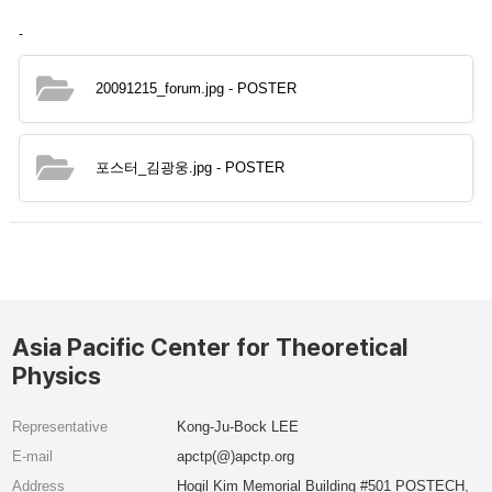
-
20091215_forum.jpg
- POSTER
포스터_김광웅.jpg
- POSTER
Asia Pacific Center for Theoretical
Physics
Representative
Kong-Ju-Bock LEE
E-mail
apctp(@)apctp.org
Address
Hogil Kim Memorial Building #501 POSTECH,