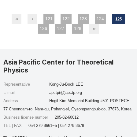
121
122
123
124
125
126
127
128
Asia Pacific Center for Theoretical
Physics
Representative
Kong-Ju-Bock LEE
E-mail
apctp(@)apctp.org
Address
Hogil Kim Memorial Building #501 POSTECH,
77 Cheongam-ro, Nam-gu, Pohang-si, Gyeongsangbuk-do, 37673, Korea
Business license number
205-82-60012
TEL | FAX
054-279-8661~5 | 054-279-8679