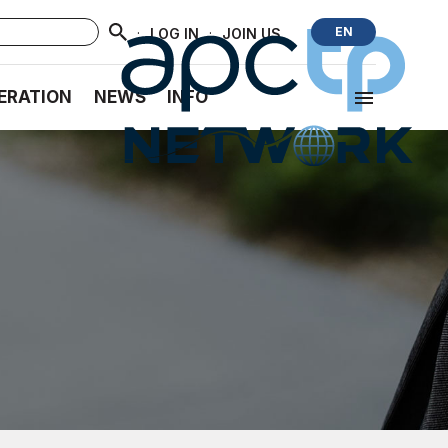
·
·
EN
LOG IN
JOIN US
ERATION
NEWS
INFO