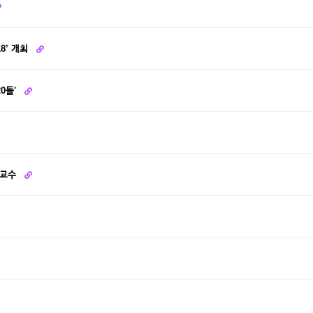
18’ 개최
0돌'
 교수