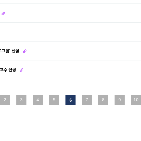
로그램’ 신설
 교수 선정
2
맨끝
3
4
5
7
8
9
10
6