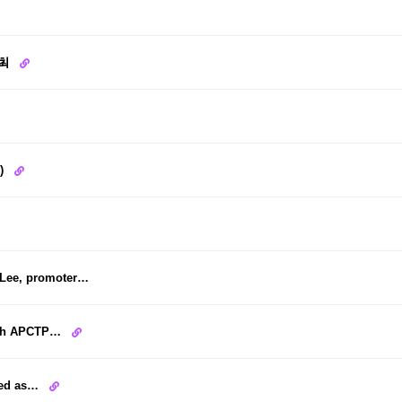
개최
l)
Lee, promoter…
 9th APCTP…
cted as…