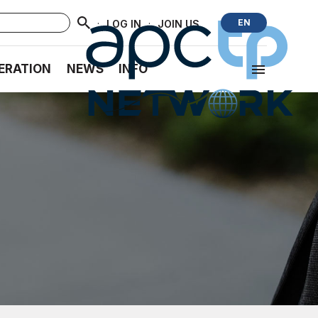
·
·
EN
LOG IN
JOIN US
ERATION
NEWS
INFO