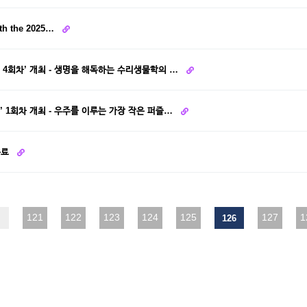
th the 2025…
4회차’ 개최 - 생명을 해독하는 수리생물학의 …
 1회차 개최 - 우주를 이루는 가장 작은 퍼즐…
종료
맨끝
121
122
123
124
125
127
1
126