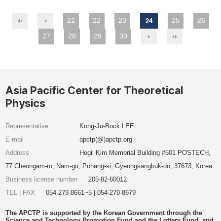
21
22
23
25
26
24
27
28
29
30
Asia Pacific Center for Theoretical
Physics
Representative
Kong-Ju-Bock LEE
E-mail
apctp(@)apctp.org
Address
Hogil Kim Memorial Building #501 POSTECH,
77 Cheongam-ro, Nam-gu, Pohang-si, Gyeongsangbuk-do, 37673, Korea
Business license number
205-82-60012
TEL | FAX
054-279-8661~5 | 054-279-8679
The APCTP is supported by the Korean Government through the
Science and Technology Promotion Fund and the Lottery Fund, and