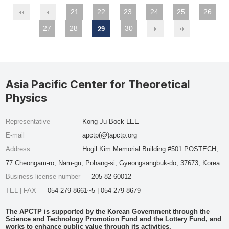
21
22
23
24
25
26
27
28
30
29
Asia Pacific Center for Theoretical
Physics
Representative
Kong-Ju-Bock LEE
E-mail
apctp(@)apctp.org
Address
Hogil Kim Memorial Building #501 POSTECH,
77 Cheongam-ro, Nam-gu, Pohang-si, Gyeongsangbuk-do, 37673, Korea
Business license number
205-82-60012
TEL | FAX
054-279-8661~5 | 054-279-8679
The APCTP is supported by the Korean Government through the
Science and Technology Promotion Fund and the Lottery Fund, and
works to enhance public value through its activities.