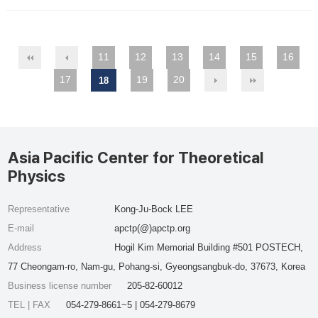
11
12
13
14
15
16
17
19
20
18
Asia Pacific Center for Theoretical
Physics
Representative
Kong-Ju-Bock LEE
E-mail
apctp(@)apctp.org
Address
Hogil Kim Memorial Building #501 POSTECH,
77 Cheongam-ro, Nam-gu, Pohang-si, Gyeongsangbuk-do, 37673, Korea
Business license number
205-82-60012
TEL | FAX
054-279-8661~5 | 054-279-8679