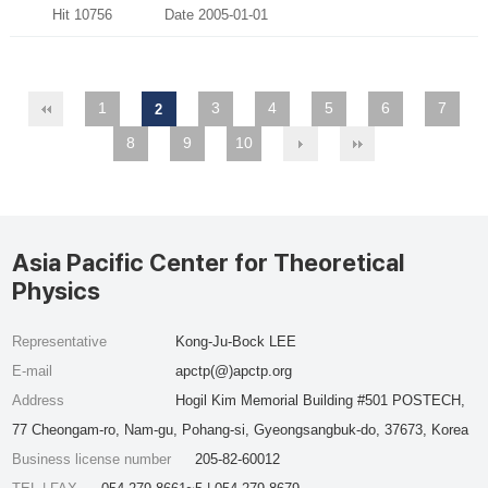
Hit 10756
Date 2005-01-01
1
3
4
5
6
7
2
8
9
10
Asia Pacific Center for Theoretical
Physics
Representative
Kong-Ju-Bock LEE
E-mail
apctp(@)apctp.org
Address
Hogil Kim Memorial Building #501 POSTECH,
77 Cheongam-ro, Nam-gu, Pohang-si, Gyeongsangbuk-do, 37673, Korea
Business license number
205-82-60012