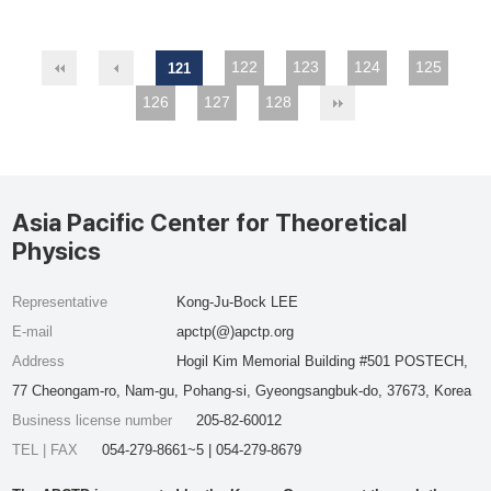
122
123
124
125
121
126
127
128
Asia Pacific Center for Theoretical
Physics
Representative
Kong-Ju-Bock LEE
E-mail
apctp(@)apctp.org
Address
Hogil Kim Memorial Building #501 POSTECH,
77 Cheongam-ro, Nam-gu, Pohang-si, Gyeongsangbuk-do, 37673, Korea
Business license number
205-82-60012
TEL | FAX
054-279-8661~5 | 054-279-8679