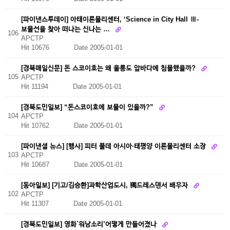
[파이낸스투데이] 아태이론물리센터, ‘Science in City Hall Ⅲ-
보물선을 찾아 떠나는 신나는 …
106
APCTP
Hit 10676
Date 2005-01-01
[경북매일신문] 돈 스코이호는 왜 울릉도 앞바다에 침몰했을까?
105
APCTP
Hit 11194
Date 2005-01-01
[경북도민일보] “돈스코이호에 보물이 있을까?”
104
APCTP
Hit 10762
Date 2005-01-01
[파이낸셜 뉴스] [행사] 피터 풀데 아시아·태평양 이론물리센터 소장
103
APCTP
Hit 10687
Date 2005-01-01
[동아일보] [기고/김승환]과학산업도시, 獨드레스덴서 배우자
102
APCTP
Hit 11307
Date 2005-01-01
[경북도민일보] 영화`워낭소리’어떻게 만들어졌나