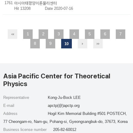
1761
아시아태평양이론물리센터
Hit 13208
Date 2020-07-16
1
2
3
4
5
6
7
8
9
10
Asia Pacific Center for Theoretical
Physics
Representative
Kong-Ju-Bock LEE
E-mail
apctp(@)apctp.org
Address
Hogil Kim Memorial Building #501 POSTECH,
77 Cheongam-ro, Nam-gu, Pohang-si, Gyeongsangbuk-do, 37673, Korea
Business license number
205-82-60012