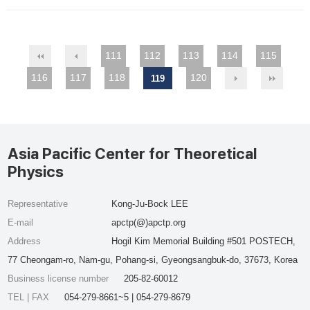
111
112
113
114
115
116
117
118
120
119
Asia Pacific Center for Theoretical
Physics
Representative
Kong-Ju-Bock LEE
E-mail
apctp(@)apctp.org
Address
Hogil Kim Memorial Building #501 POSTECH,
77 Cheongam-ro, Nam-gu, Pohang-si, Gyeongsangbuk-do, 37673, Korea
Business license number
205-82-60012
TEL | FAX
054-279-8661~5 | 054-279-8679