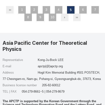
1
2
3
4
6
7
5
8
9
10
Asia Pacific Center for Theoretical
Physics
Representative
Kong-Ju-Bock LEE
E-mail
apctp(@)apctp.org
Address
Hogil Kim Memorial Building #501 POSTECH,
77 Cheongam-ro, Nam-gu, Pohang-si, Gyeongsangbuk-do, 37673, Korea
Business license number
205-82-60012
TEL | FAX
054-279-8661~5 | 054-279-8679
The APCTP is supported by the Korean Government through the
Science and Technology Promotion Fund and the Lottery Fund, and