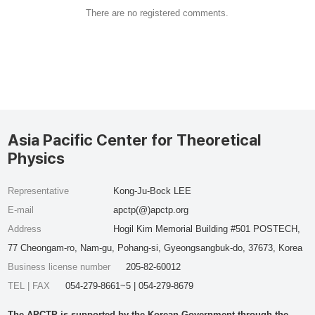
There are no registered comments.
Asia Pacific Center for Theoretical
Physics
Representative
Kong-Ju-Bock LEE
E-mail
apctp(@)apctp.org
Address
Hogil Kim Memorial Building #501 POSTECH,
77 Cheongam-ro, Nam-gu, Pohang-si, Gyeongsangbuk-do, 37673, Korea
Business license number
205-82-60012
TEL | FAX
054-279-8661~5 | 054-279-8679
The APCTP is supported by the Korean Government through the