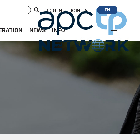
·
·
EN
LOG IN
JOIN US
ERATION
NEWS
INFO