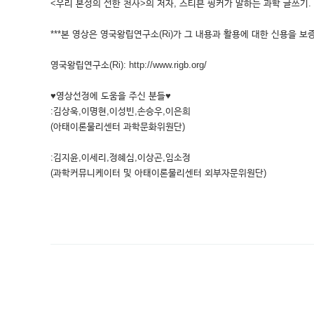
<우리 본성의 선한 천사>의 저자, 스티븐 핑커가 말하는 과학 글쓰기.
***본 영상은 영국왕립연구소(Ri)가 그 내용과 활용에 대한 신용을 보증
영국왕립연구소(Ri): http://www.rigb.org/
♥영상선정에 도움을 주신 분들♥
:김상욱,이명현,이성빈,손승우,이은희
(아태이론물리센터 과학문화위원단)
:김지윤,이세리,정혜심,이상곤,임소정
(과학커뮤니케이터 및 아태이론물리센터 외부자문위원단)