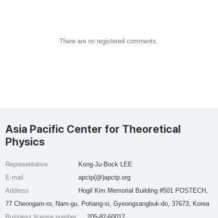
There are no registered comments.
Asia Pacific Center for Theoretical
Physics
Representative
Kong-Ju-Bock LEE
E-mail
apctp(@)apctp.org
Address
Hogil Kim Memorial Building #501 POSTECH,
77 Cheongam-ro, Nam-gu, Pohang-si, Gyeongsangbuk-do, 37673, Korea
Business license number
205-82-60012