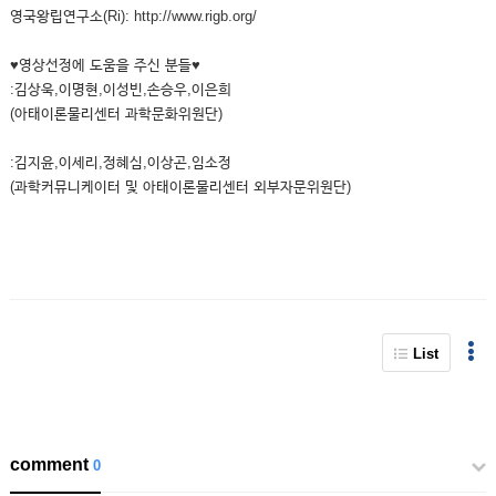
영국왕립연구소(Ri): http://www.rigb.org/
♥영상선정에 도움을 주신 분들♥
:김상욱,이명현,이성빈,손승우,이은희
(아태이론물리센터 과학문화위원단)
:김지윤,이세리,정혜심,이상곤,임소정
(과학커뮤니케이터 및 아태이론물리센터 외부자문위원단)
List
comment
0