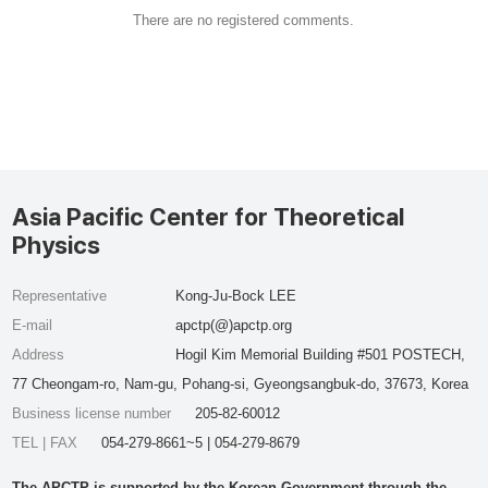
There are no registered comments.
Asia Pacific Center for Theoretical
Physics
Representative
Kong-Ju-Bock LEE
E-mail
apctp(@)apctp.org
Address
Hogil Kim Memorial Building #501 POSTECH,
77 Cheongam-ro, Nam-gu, Pohang-si, Gyeongsangbuk-do, 37673, Korea
Business license number
205-82-60012
TEL | FAX
054-279-8661~5 | 054-279-8679
The APCTP is supported by the Korean Government through the