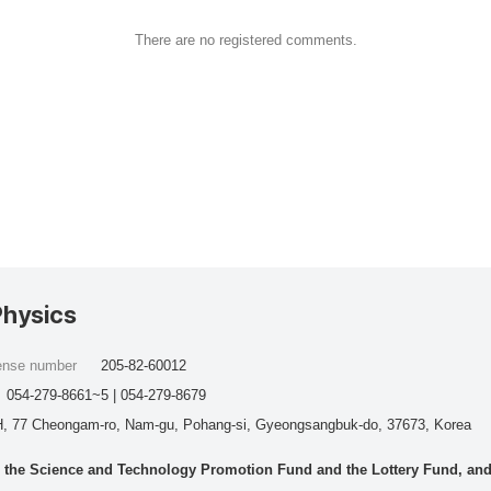
There are no registered comments.
Physics
cense number
205-82-60012
054-279-8661~5 | 054-279-8679
, 77 Cheongam-ro, Nam-gu, Pohang-si, Gyeongsangbuk-do, 37673, Korea
he Science and Technology Promotion Fund and the Lottery Fund, and wo