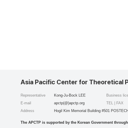
Asia Pacific Center for Theoretical 
Representative
Kong-Ju-Bock LEE
Business li
E-mail
apctp(@)apctp.org
TEL | FAX
Address
Hogil Kim Memorial Building #501 POSTECH
The APCTP is supported by the Korean Government through t