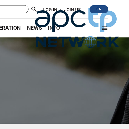
·
·
EN
LOG IN
JOIN US
ERATION
NEWS
INFO