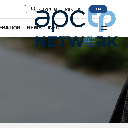
·
·
EN
LOG IN
JOIN US
ERATION
NEWS
INFO