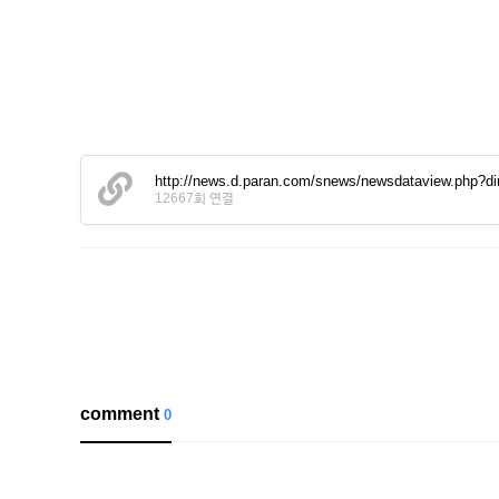
http://news.d.paran.com/snews/newsdataview.php?
12667회 연결
comment
0