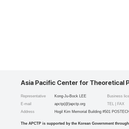
Asia Pacific Center for Theoretical 
Representative
Kong-Ju-Bock LEE
Business li
E-mail
apctp(@)apctp.org
TEL | FAX
Address
Hogil Kim Memorial Building #501 POSTECH
The APCTP is supported by the Korean Government through t