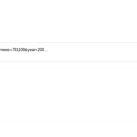
dirnews=781109&year=200…