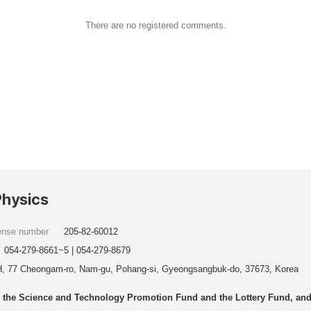
There are no registered comments.
Physics
cense number
205-82-60012
054-279-8661~5 | 054-279-8679
, 77 Cheongam-ro, Nam-gu, Pohang-si, Gyeongsangbuk-do, 37673, Korea
he Science and Technology Promotion Fund and the Lottery Fund, and wo