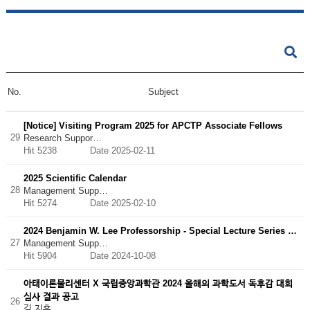
No.
Subject
[Notice] Visiting Program 2025 for APCTP Associate Fellows
29
Research Suppor…
Hit 5238
Date 2025-02-11
2025 Scientific Calendar
28
Management Supp…
Hit 5274
Date 2025-02-10
2024 Benjamin W. Lee Professorship - Special Lecture Series …
27
Management Supp…
Hit 5904
Date 2024-10-08
아태이론물리센터 X 국립중앙과학관 2024 올해의 과학도서 독후감 대회
심사 결과 공고
26
김 지훈