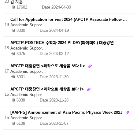
20
김 지훈
Hit 17602
Date 2024-04-30
Call for Application for visit 2024 (APCTP Associate Fellow …
19
Academic Suppor…
Hit 8300
Date 2024-04-19
APCTP-POSTECH 수학과 2024 PI DAY(파이데이) 대중강연
18
Academic Suppor…
Hit 6075
Date 2024-03-12
APCTP 대중강연 <과학으로 세상을 보다 II>
17
Academic Suppor…
Hit 5901
Date 2023-11-30
APCTP 대중강연 <과학으로 세상을 보다 I>
16
Academic Suppor…
Hit 6039
Date 2023-11-28
[AAPPS] Announcement of Asia Pacific Physics Week 2023
15
Academic Suppor…
Hit 6108
Date 2023-11-07