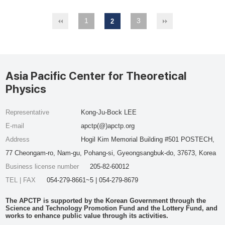
1
3
2
Asia Pacific Center for Theoretical
Physics
Representative
Kong-Ju-Bock LEE
E-mail
apctp(@)apctp.org
Address
Hogil Kim Memorial Building #501 POSTECH,
77 Cheongam-ro, Nam-gu, Pohang-si, Gyeongsangbuk-do, 37673, Korea
Business license number
205-82-60012
TEL | FAX
054-279-8661~5 | 054-279-8679
The APCTP is supported by the Korean Government through the
Science and Technology Promotion Fund and the Lottery Fund, and
works to enhance public value through its activities.