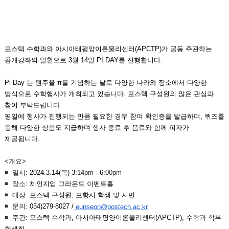
포스텍 수학과와 아시아태평양이론물리센터(APCTP)가 공동 주관하는
공개강좌의 일환으로 3월 14일 PI DAY를 진행합니다.
Pi Day 는 원주율 π를 기념하는 날로 다양한 나라와 장소에서 다양한
방식으로 수학행사가 개최되고 있습니다. 포스텍 구성원의 많은 관심과
참여 부탁드립니다.
평일에 행사가 진행되는 만큼 필요한 경우 참여 확인증을 발급하며, 퀴즈를
통해 다양한 상품도 지급하며 행사 종료 후 음료와 함께 피자가
제공됩니다.
<개요>
◾
일시:
2024.3.14(목) 3:
14pm
- 6:
00pm
◾
장소:
체인지업 그라운드 이벤트홀
◾
대상:
포스텍 구성원, 포항시 학생 및 시민
◾
문의:
054)279-8027 /
eunseon@postech.ac.kr
◾
주관:
포스텍 수학과, 아시아태평양이론물리센터(APCTP), 수학과 학부
학생회