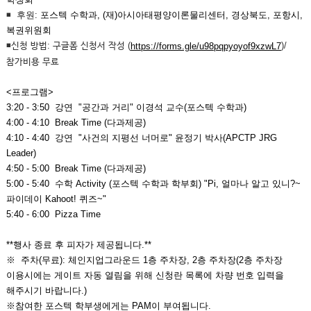
◾
후원:
포스텍 수학과, (재)아시아태평양이론물리센터, 경상북도, 포항시,
복권위원회
◾
신청 방법: 구글폼 신청서 작성 (
)/
https://forms.gle/u98pqpyoyof9xzwL7
참가비용 무료
<프로그램>
3:20 - 3:50
강연 "공간과 거리" 이경석 교수(포스텍 수학과)
4:00 - 4:10
Break Time (다과제공)
4:10 - 4:40
강연 "사건의 지평선 너머로" 윤정기 박사(APCTP JRG
Leader)
4:50 - 5:00
Break Time (다과제공)
5:00 - 5:40
수학 Activity (포스텍 수학과 학부회) "Pi, 얼마나 알고 있니?~
파이데이 Kahoot! 퀴즈~"
5:40 - 6:00
Pizza Time
**행사 종료 후 피자가 제공됩니다.**
※
주차(무료): 체인지업그라운드 1층 주차장, 2층 주차장(2층 주차장
이용시에는 게이트 자동 열림을 위해 신청란 목록에 차량 번호 입력을
해주시기 바랍니다.)
※참여한 포스텍 학부생에게는 PAM이 부여됩니다.